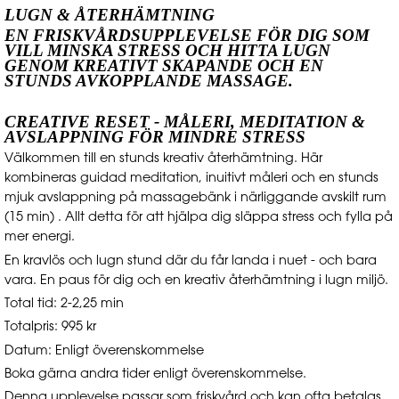
LUGN & ÅTERHÄMTNING
EN FRISKVÅRDSUPPLEVELSE FÖR DIG SOM
VILL MINSKA STRESS OCH HITTA LUGN
GENOM KREATIVT SKAPANDE OCH EN
STUNDS AVKOPPLANDE MASSAGE.
CREATIVE RESET - MÅLERI, MEDITATION &
AVSLAPPNING FÖR MINDRE STRESS
Välkommen till en stunds kreativ återhämtning. Här
kombineras guidad meditation, inuitivt måleri och en stunds
mjuk avslappning på massagebänk i närliggande avskilt rum
(15 min) . Allt detta för att hjälpa dig släppa stress och fylla på
mer energi.
En kravlös och lugn stund där du får landa i nuet - och bara
vara. En paus för dig och en kreativ återhämtning i lugn miljö.
Total tid: 2-2,25 min
Totalpris: 995 kr
Datum: Enligt överenskommelse
Boka gärna andra tider enligt överenskommelse.
Denna upplevelse passar som friskvård och kan ofta betalas