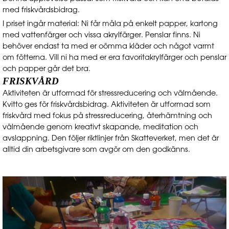
med friskvårdsbidrag.
I priset ingår material: Ni får måla på enkelt papper, kartong
med vattenfärger och vissa akrylfärger. Penslar finns. Ni
behöver endast ta med er oömma kläder och något varmt
om fötterna. Vill ni ha med er era favoritakrylfärger och penslar
och papper går det bra.
FRISKVÅRD
Aktiviteten är utformad för stressreducering och välmående.
Kvitto ges för friskvårdsbidrag. Aktiviteten är utformad som
friskvård med fokus på stressreducering, återhämtning och
välmående genom kreativt skapande, meditation och
avslappning. Den följer riktlinjer från Skatteverket, men det är
alltid din arbetsgivare som avgör om den godkänns.