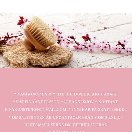
* FINAKONSTEN © *
UTB. BILD/VEDIC ART LÄRARE
*JOSEFINA ANDERSSON * JOHANNESHOV * KONTAKT:
FINAKONSTEN@HOTMAIL.COM
* INNEHAR FA-SKATTESEDEL
* OMSÄTTNINGEN ÄR UNDANTAGEN FRÅN MOMS ENLIGT
BESTÄMMELSERNA OM BEFRIELSE FRÅN